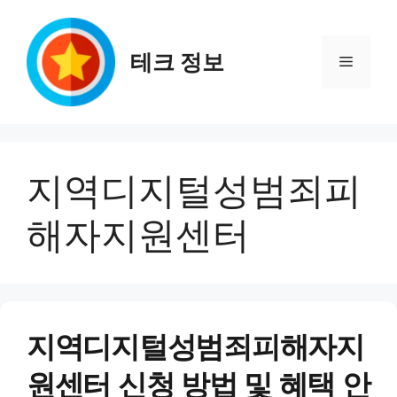
컨
텐
츠
테크 정보
메
로
건
뉴
너
뛰
기
지역디지털성범죄피
해자지원센터
지역디지털성범죄피해자지
원센터 신청 방법 및 혜택 안