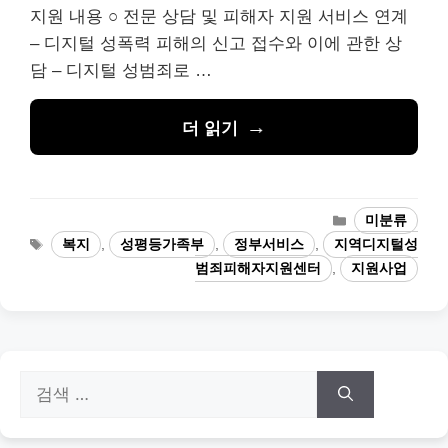
지원 내용 ○ 전문 상담 및 피해자 지원 서비스 연계
– 디지털 성폭력 피해의 신고 접수와 이에 관한 상
담 – 디지털 성범죄로 …
더 읽기
카
미분류
테
태
복지
,
성평등가족부
,
정부서비스
,
지역디지털성
고
그
범죄피해자지원센터
,
지원사업
리
검
색: